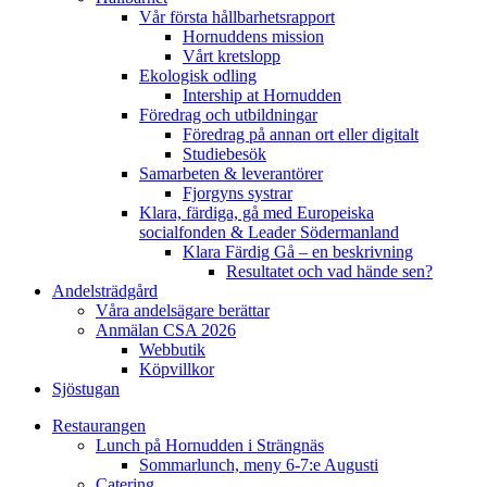
Vår första hållbarhetsrapport
Hornuddens mission
Vårt kretslopp
Ekologisk odling
Intership at Hornudden
Föredrag och utbildningar
Föredrag på annan ort eller digitalt
Studiebesök
Samarbeten & leverantörer
Fjorgyns systrar
Klara, färdiga, gå med Europeiska
socialfonden & Leader Södermanland
Klara Färdig Gå – en beskrivning
Resultatet och vad hände sen?
Andelsträdgård
Våra andelsägare berättar
Anmälan CSA 2026
Webbutik
Köpvillkor
Sjöstugan
Restaurangen
Lunch på Hornudden i Strängnäs
Sommarlunch, meny 6-7:e Augusti
Catering