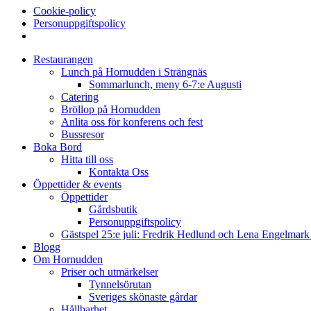
Cookie-policy
Personuppgiftspolicy
Restaurangen
Lunch på Hornudden i Strängnäs
Sommarlunch, meny 6-7:e Augusti
Catering
Bröllop på Hornudden
Anlita oss för konferens och fest
Bussresor
Boka Bord
Hitta till oss
Kontakta Oss
Öppettider & events
Öppettider
Gårdsbutik
Personuppgiftspolicy
Gästspel 25:e juli: Fredrik Hedlund och Lena Engelmar
Blogg
Om Hornudden
Priser och utmärkelser
Tynnelsörutan
Sveriges skönaste gårdar
Hållbarhet