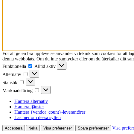
För att ge en bra upplevelse använder vi teknik som cookies för att l
denna webbplats. Om du inte samtycker eller om du återkallar ditt sam
Funktionella
Funktionella
Alltid aktiv
Alternativ
Alternativ
Statistik
Statistik
Marknadsföring
Marknadsföring
Hantera alternativ
Hantera tjänster
Hantera {vendor_count}-leverantörer
Läs mer om dessa syften
Visa prefer
Acceptera
Neka
Visa preferenser
Spara preferenser