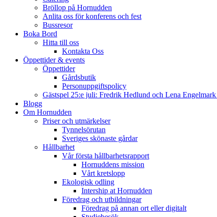
Bröllop på Hornudden
Anlita oss för konferens och fest
Bussresor
Boka Bord
Hitta till oss
Kontakta Oss
Öppettider & events
Öppettider
Gårdsbutik
Personuppgiftspolicy
Gästspel 25:e juli: Fredrik Hedlund och Lena Engelmar
Blogg
Om Hornudden
Priser och utmärkelser
Tynnelsörutan
Sveriges skönaste gårdar
Hållbarhet
Vår första hållbarhetsrapport
Hornuddens mission
Vårt kretslopp
Ekologisk odling
Intership at Hornudden
Föredrag och utbildningar
Föredrag på annan ort eller digitalt
Studiebesök